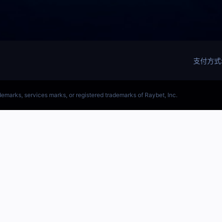
LOL)S15预测总决赛冠军