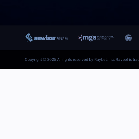
跳
至
内
首页–雷竞技官网-英雄联盟(
容