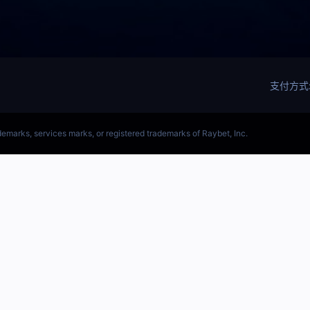
LOL)S15预测总决赛冠军