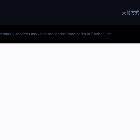
LOL)S15预测总决赛冠军