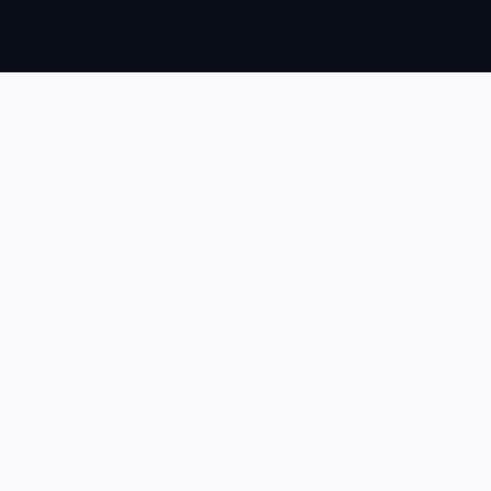
跳
至
内
容
首页–雷竞技官网-英雄联盟(LOL)S15
预测总决赛冠军