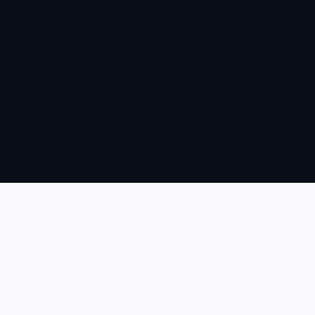
跳
至
内
容
首页–雷竞技官网-英雄联盟(LOL)S15