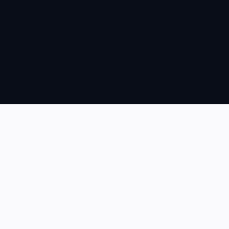
跳
至
内
容
首页–雷竞技官网-英雄联盟(LOL)S15
预测总决赛冠军