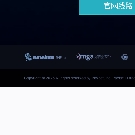
跳
至
内
首页–雷竞技官网-英雄联盟(
容