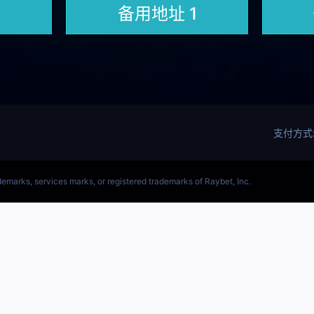
LOL)S15预测总决赛冠军