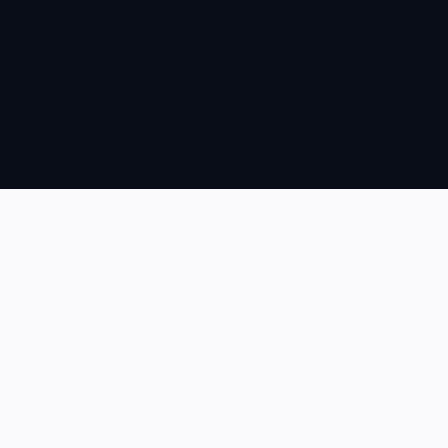
跳
至
内
容
首页–雷竞技官网-英雄联盟(LOL)S15
预测总决赛冠军