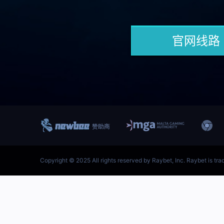
跳
至
内
首页–雷竞技官网-英雄联盟(