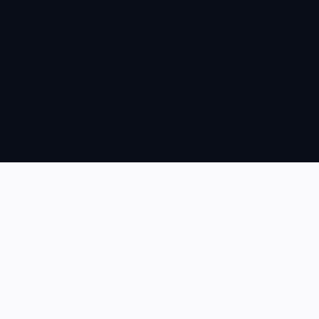
跳
至
内
容
首页–雷竞技官网-英雄联盟(LOL)S15
预测总决赛冠军