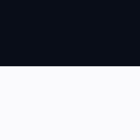
跳
至
内
容
首页–雷竞技官网-英雄联盟(LOL)S15
预测总决赛冠军