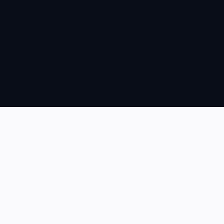
跳
至
内
容
首页–雷竞技官网-英雄联盟(LOL)S15
预测总决赛冠军