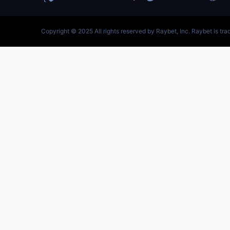
跳
至
内
首页–雷竞技官网-英雄联盟(
容