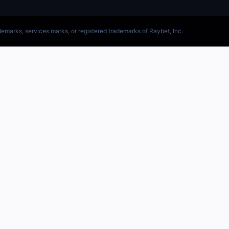
LOL)S15预测总决赛冠军
LOL比分