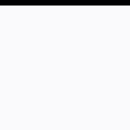
024雷竞技官网