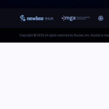
跳
至
内
首页–雷竞技官网-英雄联盟(
容