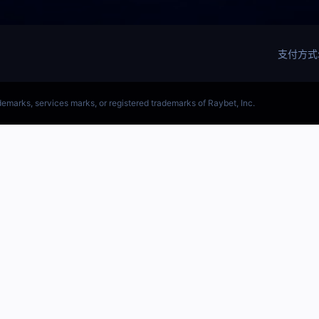
LOL)S15预测总决赛冠军