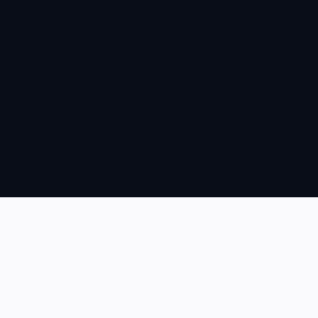
跳
至
内
容
首页–雷竞技官网-英雄联盟(LOL)S15