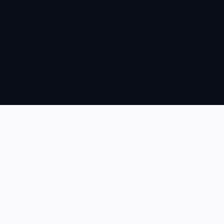
跳
至
内
容
首页–雷竞技官网-英雄联盟(LOL)S15
预测总决赛冠军