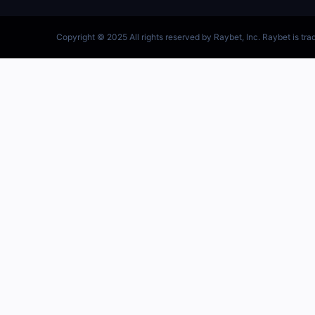
跳
至
内
首页–雷竞技官网-英雄联盟(
容
CSGO投