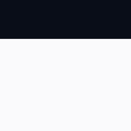
跳
至
内
容
首页–雷竞技官网-英雄联盟(LOL)S15
预测总决赛冠军