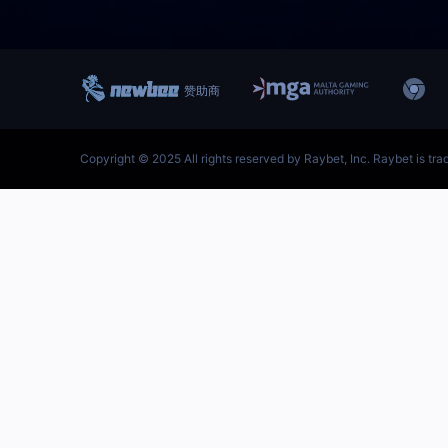
跳
至
内
首页–雷竞技官网-英雄联盟(
容