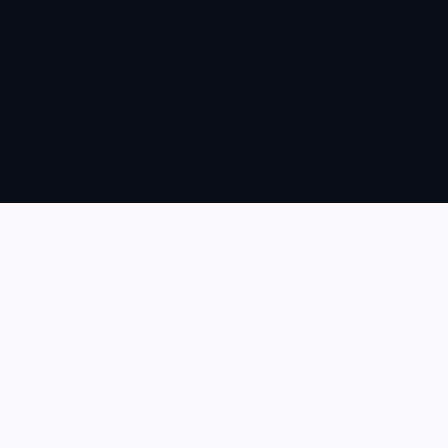
跳
至
内
容
首页–雷竞技官网-英雄联盟(LOL)S15
预测总决赛冠军